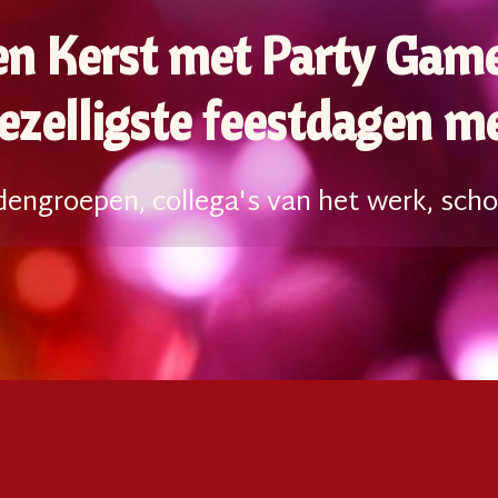
 en Kerst met Party Gam
ezelligste feestdagen me
engroepen, collega's van het werk, schol