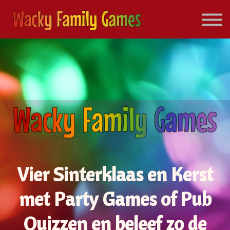
FAQ
CONTACT
INLOGGEN
REGISTREER
Vier Sinterklaas en Kerst
met Party Games of Pub
Quizzen en beleef zo de